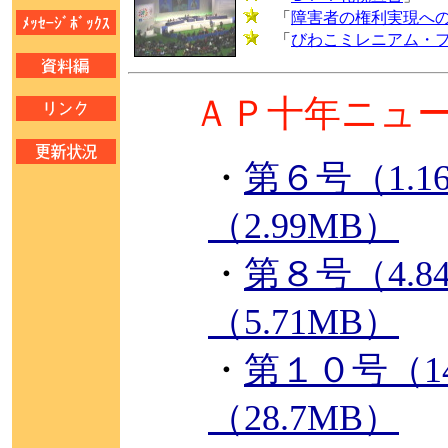
「
障害者の権利実現へ
「
びわこミレニアム・
ＡＰ十年ニュー
・
第６号（1.1
（2.99MB）
・
第８号（4.8
（5.71MB）
・
第１０号（14
（28.7MB）