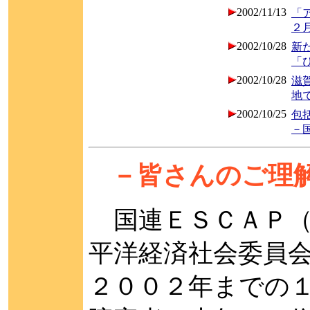
2002/11/13
「
２
2002/10/28
新
「
2002/10/28
滋
地
2002/10/25
包
－
－皆さんのご理
国連ＥＳＣＡＰ（
平洋経済社会委員
２００２年までの