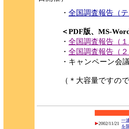
・
全国調査報告（
＜PDF版、MS-Wor
・
全国調査報告（１） 
・
全国調査報告（２） 
・キャンペーン会議報
（＊大容量ですの
一
2002/11/21
を