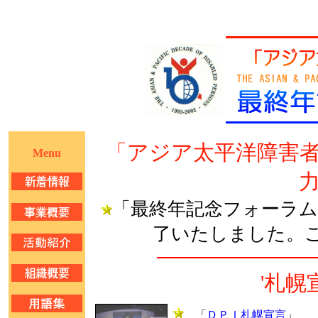
「アジア太平洋障害
Menu
「最終年記念フォーラ
了いたしました。
'札幌
「
ＤＰＩ札幌宣言
」